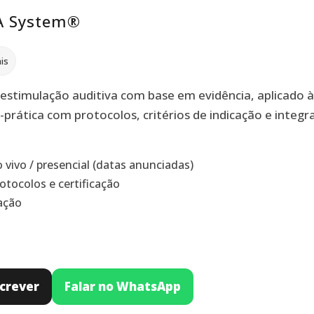
A System®
is
timulação auditiva com base em evidência, aplicado à p
rática com protocolos, critérios de indicação e integ
 vivo / presencial (datas anunciadas)
rotocolos e certificação
ação
screver
Falar no WhatsApp