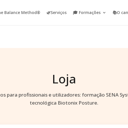
ne Balance Method®
🌿Serviços
🎓 Formações
📚O can
Loja
ços para profissionais e utilizadores: formação SENA Sy
tecnológica Biotonix Posture.