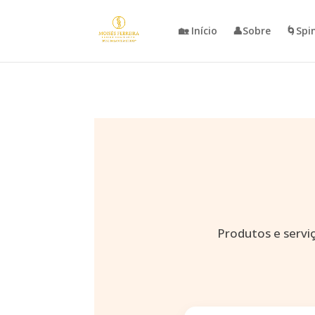
🏡 Início
👤Sobre
🌀Spi
Produtos e servi