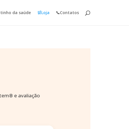
tinho da saúde
🛒Loja
📞Contatos
stem® e avaliação