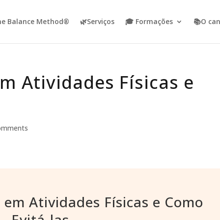
ne Balance Method®
🌿Serviços
🎓 Formações
📚O can
 Atividades Físicas e
omments
 em Atividades Físicas e Como
Evitá-las