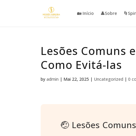
🏡 Início
👤Sobre
🌀Spi
Lesões Comuns em
Como Evitá-las
by
admin
|
Mai 22, 2025
|
Uncategorized
|
0 c
🤕 Lesões Comuns